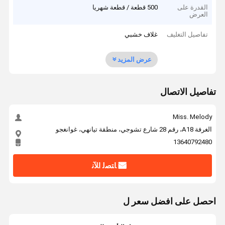
القدرة على
500 قطعة / قطعة شهريا
العرض
تفاصيل التغليف
غلاف خشبي
عرض المزيد
تفاصيل الاتصال
Miss. Melody
الغرفة A18، رقم 28 شارع تشوجي، منطقة تيانهي، غوانغجو
13640792480
ﺎﺘﺼﻟ ﺍﻶﻧ
احصل على افضل سعر ل