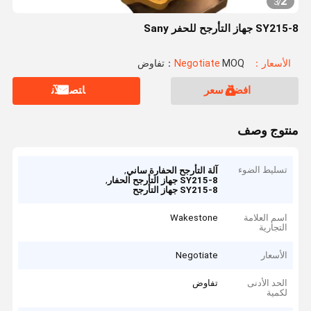
2
3
/
SY215-8 جهاز التأرجح للحفر Sany
الأسعار：Negotiate
MOQ：تفاوض
افضل سعر
ﺎﺘﺼﻟ ﺍﻶﻧ
منتوج وصف
تسليط الضوء
,
آلة التأرجح الحفارة ساني
,
SY215-8 جهاز التأرجح الحفار
SY215-8 جهاز التأرجح
اسم العلامة
Wakestone
التجارية
الأسعار
Negotiate
الحد الأدنى
تفاوض
لكمية