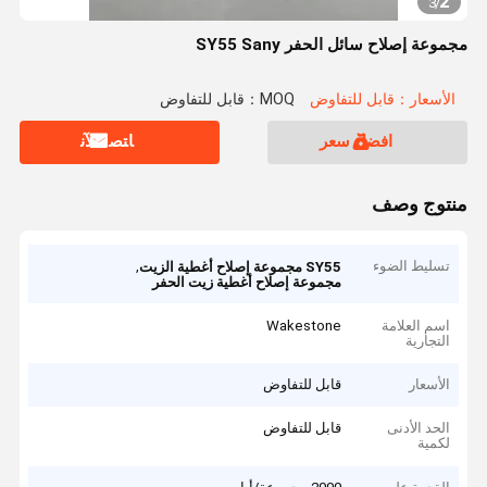
2
3
/
مجموعة إصلاح سائل الحفر SY55 Sany
الأسعار：قابل للتفاوض
MOQ：قابل للتفاوض
افضل سعر
ﺎﺘﺼﻟ ﺍﻶﻧ
منتوج وصف
تسليط الضوء
,
SY55 مجموعة إصلاح أغطية الزيت
مجموعة إصلاح أغطية زيت الحفر
اسم العلامة
Wakestone
التجارية
الأسعار
قابل للتفاوض
الحد الأدنى
قابل للتفاوض
لكمية