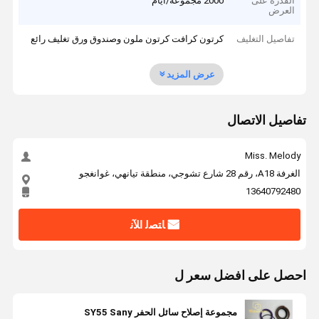
القدرة على
2000 مجموعة/أيام
العرض
تفاصيل التغليف
كرتون كرافت كرتون ملون وصندوق ورق تغليف رائع
عرض المزيد
تفاصيل الاتصال
Miss. Melody
الغرفة A18، رقم 28 شارع تشوجي، منطقة تيانهي، غوانغجو
13640792480
ﺎﺘﺼﻟ ﺍﻶﻧ
احصل على افضل سعر ل
مجموعة إصلاح سائل الحفر SY55 Sany