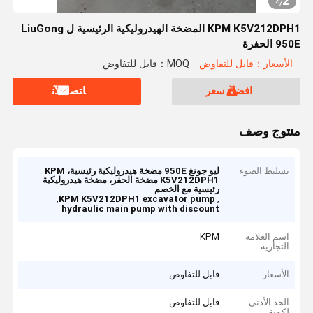
2
4
/
KPM K5V212DPH1 المضخة الهيدروليكية الرئيسية ل LiuGong
950E الحفرة
الأسعار：قابل للتفاوض
MOQ：قابل للتفاوض
افضل سعر
ﺎﺘﺼﻟ ﺍﻶﻧ
منتوج وصف
تسليط الضوء
ليو جونغ 950E مضخة هيدروليكية رئيسية، KPM
K5V212DPH1 مضخة الحفر، مضخة هيدروليكية
رئيسية مع الخصم
,
,
KPM K5V212DPH1 excavator pump
hydraulic main pump with discount
اسم العلامة
KPM
التجارية
الأسعار
قابل للتفاوض
الحد الأدنى
قابل للتفاوض
لكمية