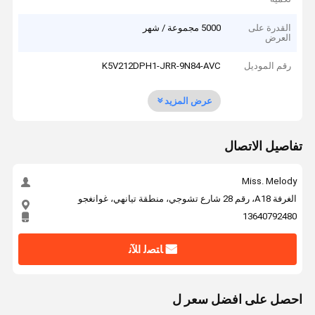
القدرة على
5000 مجموعة / شهر
العرض
رقم الموديل
K5V212DPH1-JRR-9N84-AVC
عرض المزيد
تفاصيل الاتصال
Miss. Melody
الغرفة A18، رقم 28 شارع تشوجي، منطقة تيانهي، غوانغجو
13640792480
ﺎﺘﺼﻟ ﺍﻶﻧ
احصل على افضل سعر ل