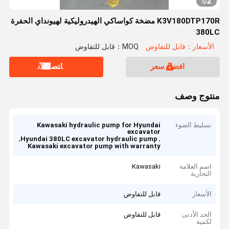
2
5
/
K3V180DTP170R مضخة كواساكي الهيدروليكية لهيونداي الحفرة
380LC
الأسعار：قابل للتفاوض
MOQ：قابل للتفاوض
افضل سعر
ﺎﺘﺼﻟ ﺍﻶﻧ
منتوج وصف
تسليط الضوء
Kawasaki hydraulic pump for Hyundai
excavator
,
,
Hyundai 380LC excavator hydraulic pump
Kawasaki excavator pump with warranty
اسم العلامة
Kawasaki
التجارية
الأسعار
قابل للتفاوض
الحد الأدنى
قابل للتفاوض
لكمية