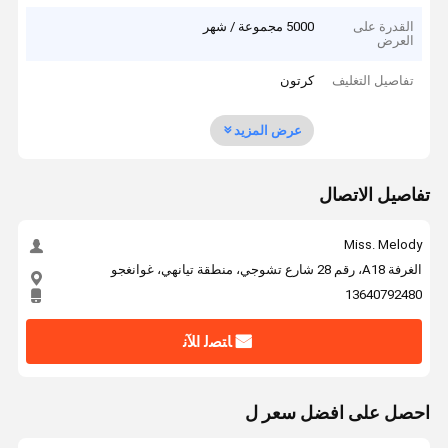
القدرة على
5000 مجموعة / شهر
العرض
تفاصيل التغليف
كرتون
عرض المزيد
تفاصيل الاتصال
Miss. Melody
الغرفة A18، رقم 28 شارع تشوجي، منطقة تيانهي، غوانغجو
13640792480
ﺎﺘﺼﻟ ﺍﻶﻧ
احصل على افضل سعر ل