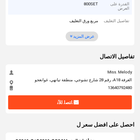
القدرة على
800SET
العرض
تفاصيل التغليف
مربع ورق التغليف
عرض المزيد
تفاصيل الاتصال
Miss. Melody
الغرفة A18، رقم 28 شارع تشوجي، منطقة تيانهي، غوانغجو
13640792480
ﺎﺘﺼﻟ ﺍﻶﻧ
احصل على افضل سعر ل