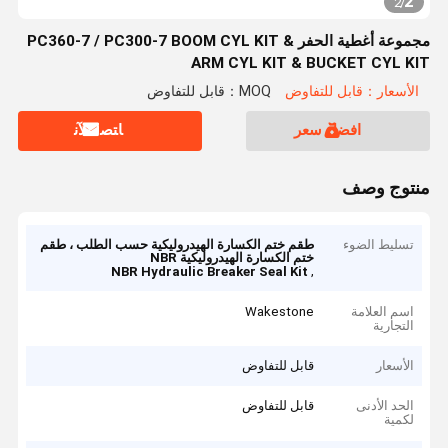
2
2
/
مجموعة أغطية الحفر PC360-7 / PC300-7 BOOM CYL KIT &
ARM CYL KIT & BUCKET CYL KIT
الأسعار：قابل للتفاوض
MOQ：قابل للتفاوض
افضل سعر
ﺎﺘﺼﻟ ﺍﻶﻧ
منتوج وصف
تسليط الضوء
طقم ختم الكسارة الهيدروليكية حسب الطلب ، طقم
ختم الكسارة الهيدروليكية NBR
,
NBR Hydraulic Breaker Seal Kit
اسم العلامة
Wakestone
التجارية
الأسعار
قابل للتفاوض
الحد الأدنى
قابل للتفاوض
لكمية