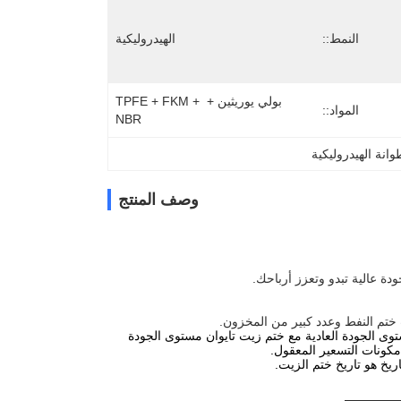
النمط::
الهيدروليكية
بولي يوريثين + TPFE + FKM + 
المواد::
NBR
نة الهيدروليكية
وصف المنتج
توى الجودة العادية مع ختم زيت تايوان مستوى الجودة
مكونات التسعير المعقول.
ريخ هو تاريخ ختم الزيت.