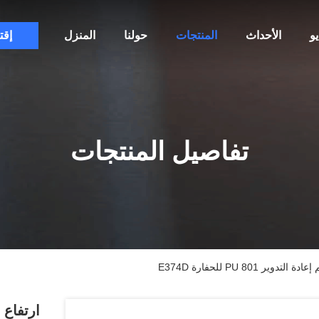
و
الأحداث
المنتجات
حولنا
المنزل
إقت
تفاصيل المنتجات
PU 80 للحفارة E374D
ارتفاع 