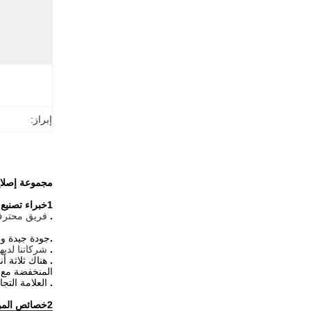
إبراز:
مجموعة إصلاح قطع غيار الحفر D
1خبراء تصنيع اللوحات عالية الجودة
.
فريق محترف أكثر من 18 عاماً، الخدمة المهنية والتعبئة المثا
.
جودة جيدة و
.
شركاتنا لديها وكيل اليابان ا
.
هناك ثلاثة 
المنخفضة مع خ
.
العلامة التج
2خصائص المواد المختلفة PU