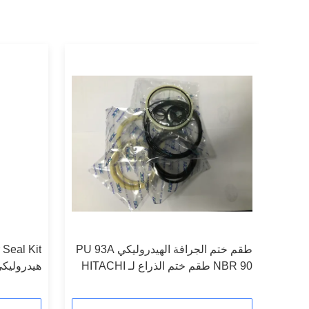
طقم ختم الجرافة الهيدروليكي PU 93A
Seal Kit
NBR 90 طقم ختم الذراع لـ HITACHI
هيدروليكي لـ AX 330-3
EX1200-5