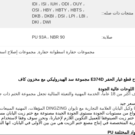
IDI ، ISI ، IUH ، ODI ، OUY ، 
OSI ، HBY ، HBTY ، HBTS ، 
منتجات ذات صله::
DKB ، DKBI ، DSI ، LPI ، LBI ، 
DKI ، DWI
صلابة:
PU 93A ، NBR 90
مجموعات حفارة اسطوانة حفارة
, 
مجموعات إصلاح اسطوا
E374 مجموعة سد الهيدروليكي مع مخزون كاف
لية تجعل مجموعة الختم ذات جودة عالية تبدو وتعزز أرباحك.
سعر جيد
لعلامة التجارية مع تايوان DINGZING المؤهلات، المهنية المبيعات ختم النفط وعدد كبير من المخزون.
أنواع من مستويات الجودة مستوى الجودة الجيدة مصنوعة مع ختم زيت اليابان مس
تم زيت الصينوفقا للعميل التكوين اللازم لإخبارنا، ونحن سوف وفقا لاستخدام 
ارية المتخصصة في إنتاج مصنع ختم الزيت هي من بين الأولى في اليابان، انها التا