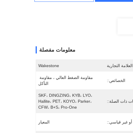
معلومات مفصلة
لعلامة التجارية
Wakestone
مقاومة الضغط العالي ، مقاومة 
الخصائص::
التآكل
SKF، DINGZING، KYB، LYO، 
ات ذات الصلة::
Hallite، PET، KOYO، Parker، 
CFW، B+S، Pro-One
و غير قياسي::
المعيار