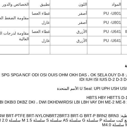
المواد
اللون
تطبيق
الخصائص والدور
PU -U801
أصفر
غطاء العصا
مقاومة الضغط الع
PU -U801
أصفر
عازل
PU -U641
الأزرق
غطاء العصا
مقاومة لدرجات ال
العالية
PU -U641
الأزرق
عازل
SPGW SPGO
U Seal: UPI UPH US الأمم المتحدة
DKB
DSI LBI LBH VAY DH ME-2 ME-8
DWIR
N4W BRT-PTF
BRT3 BRT-G BRT-P BRN2 BRN3
BRT2