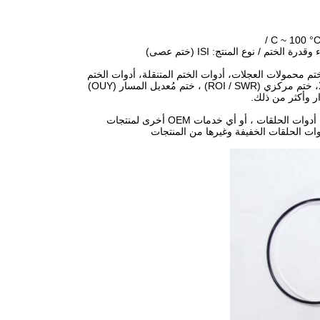
تم محمولات العجلات، أدوات الختم المتنقلة، أدوات الختم
المضخة، أدوات الختم المحرك، أدوات الختم شاحنات القمامة،حلقة ارتداء / حلقة O / حلقة X، ختم مركزي (ROI / SWR) ، ختم مُعديل المسار (OUY)
إذا كنت تبحث عن شركة لمساعدتك في بناء علامتك التجارية الخاصة بالخيوط ، أدوات الختم ، أدوات الحلقات ، أو أي خدمات OEM أخرى لمنتجات