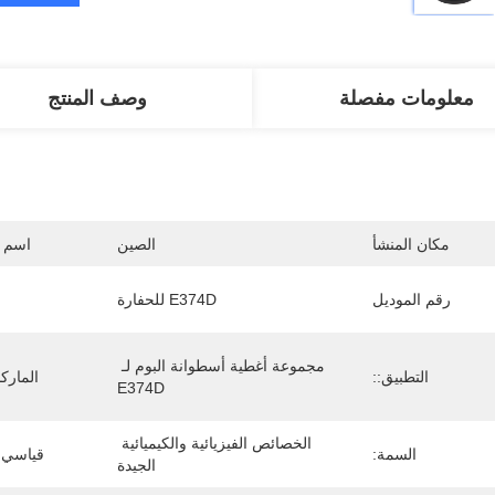
معلومات مفصلة
وصف المنتج
مكان المنشأ
الصين
اسم ا
رقم الموديل
E374D للحفارة
مجموعة أغطية أسطوانة البوم لـ 
التطبيق::
المارك
E374D
الخصائص الفيزيائية والكيميائية 
السمة:
قياسي أ
الجيدة