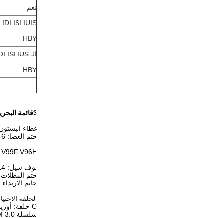
نعم
IDI ISI IUIS
HBY
الـ IDI ISI IUS
HBY
3قائمة البحرية
غطاء البستون:  SPG SPGA NCF ODI OSI OUIS OHM OKH DAS ، OK SELA OUY D-8
ختم العصا: IDI IUH ISI IUIS D-2 D-3 D-6
H USI V99F V96H
بوف سيل: HBTS HBY HBTTS D-14
ختم المظلات:  DKBI DKBI3 DKBZ DKI ، DWI DKH
خاتم الارتداء
الحلقة الاحتياطية: E BRT-NYLON
O حلقة: أورينغ كيت سلسلة P سلسلة G سلسلة AS سلسلة S سلسلة M 1.5 سلسلة M 2.0 سلسلة M 1.9 سلسلة M 2.4 سلسلة
سلسلة M 3.0 سلسلة M4.0