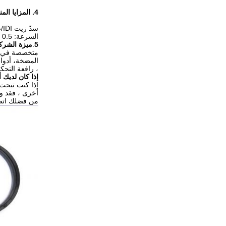
4. ال
مزايا الم
سدّ زيت IDI/ضغط: 30 mpa / 70 mpa (بالإضافة إلى الحلقة الداعمة) /درجة الحرارة: - 35 °C ~ 100 °C /
السرعة: 0.5 م / ثانية / تصميم قسم كبير ، مناسب لمدى ضغط واسع ، مقاومة ممتازة للارتداء وقدرة الختم / نوع المنتج: ISI (ختم عصى)
5
.
ميزة الشرك
متخصصة في أدو
، رافعة التحكم ومستوى الدواسة؛ خ
إذا كان لديك 
أخرى ، فقد وجدت الشركة المنا
من فضلك اتصل