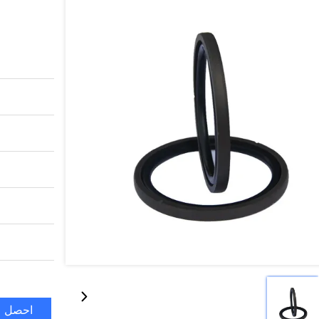
احصل ع