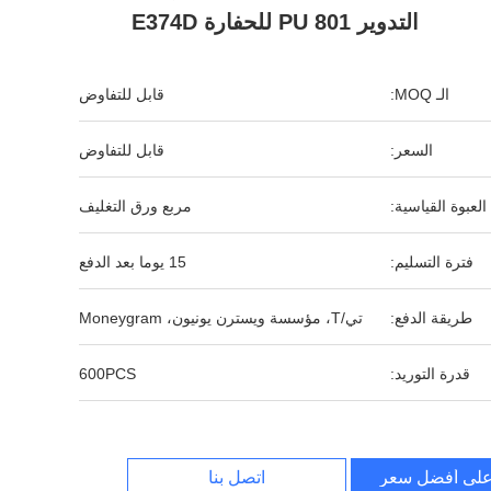
التدوير PU 801 للحفارة E374D
الـ MOQ:
قابل للتفاوض
السعر:
قابل للتفاوض
العبوة القياسية:
مربع ورق التغليف
فترة التسليم:
15 يوما بعد الدفع
طريقة الدفع:
تي/T، مؤسسة ويسترن يونيون، Moneygram
قدرة التوريد:
600PCS
لى أفضل سعر
اتصل بنا