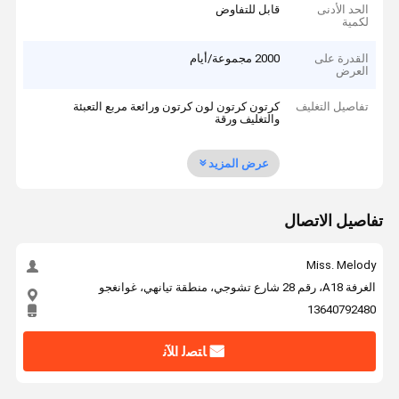
الحد الأدنى
قابل للتفاوض
لكمية
القدرة على
2000 مجموعة/أيام
العرض
تفاصيل التغليف
كرتون كرتون لون كرتون ورائعة مربع التعبئة
والتغليف ورقة
عرض المزيد
تفاصيل الاتصال
Miss. Melody
الغرفة A18، رقم 28 شارع تشوجي، منطقة تيانهي، غوانغجو
13640792480
ﺎﺘﺼﻟ ﺍﻶﻧ