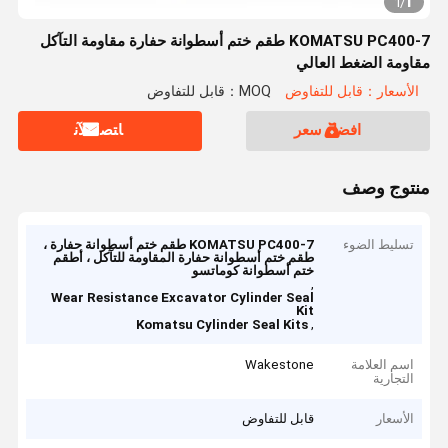
1
1
/
KOMATSU PC400-7 طقم ختم أسطوانة حفارة مقاومة التآكل
مقاومة الضغط العالي
الأسعار：قابل للتفاوض
MOQ：قابل للتفاوض
افضل سعر
ﺎﺘﺼﻟ ﺍﻶﻧ
منتوج وصف
تسليط الضوء
KOMATSU PC400-7 طقم ختم أسطوانة حفارة ،
طقم ختم أسطوانة حفارة المقاومة للتآكل ، أطقم
ختم أسطوانة كوماتسو
,
Wear Resistance Excavator Cylinder Seal
Kit
,
Komatsu Cylinder Seal Kits
اسم العلامة
Wakestone
التجارية
الأسعار
قابل للتفاوض