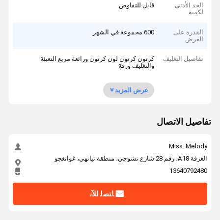
الحد الأدنى
قابل للتفاوض
لكمية
القدرة على
600 مجموعة في الشهر
العرض
تفاصيل التغليف
كرتون كرتون لون كرتون ورائعة مربع التعبئة
والتغليف ورقة
عرض المزيد
تفاصيل الاتصال
Miss. Melody
الغرفة A18، رقم 28 شارع تشوجي، منطقة تيانهي، غوانغجو
13640792480
ﺎﺘﺼﻟ ﺍﻶﻧ