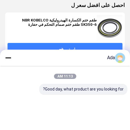
احصل على افضل سعر ل
طقم ختم الكسارة الهيدروليكية NBR KOBELCO
SK350-6 طقم ختم صمام التحكم في حفارة
KOBELCO
استمر
Ada
المنتجات الموصى بها
11:13 AM
Good day, what product are you looking for?
علبة الختم
الجودة العالية
PC200-5 حفرة
مجموعات
للصخور
من حفرة أدوات
سوينغ محرك
البولي يوريث
الهيدروليكية
الختم للحفرة
مجموعة الختم
الهيدروليكية
للحفرة / كسارة
المتحرك
للحفارات ، 
الهيدروليكي
الذراع ختم
افضل سعر
افضل سعر
افضل سعر
افضل سع