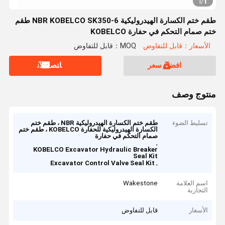
1
1
/
طقم ختم الكسارة الهيدروليكية NBR KOBELCO SK350-6 طقم
ختم صمام التحكم في حفارة KOBELCO
الأسعار：قابل للتفاوض
MOQ：قابل للتفاوض
افضل سعر
ﺎﺘﺼﻟ ﺍﻶﻧ
منتوج وصف
تسليط الضوء
طقم ختم الكسارة الهيدروليكية NBR ، طقم ختم
الكسارة الهيدروليكية للحفارة KOBELCO ، طقم ختم
صمام التحكم في حفارة
,
KOBELCO Excavator Hydraulic Breaker
Seal Kit
,
Excavator Control Valve Seal Kit
اسم العلامة
Wakestone
التجارية
الأسعار
قابل للتفاوض