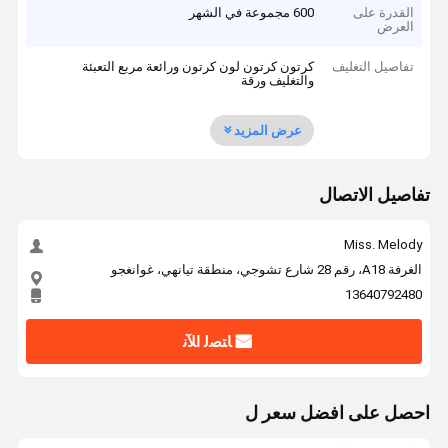
القدرة على
600 مجموعة في الشهر
العرض
تفاصيل التغليف
كرتون كرتون لون كرتون ورائعة مربع التعبئة
والتغليف ورقة
عرض المزيد
تفاصيل الاتصال
Miss. Melody
الغرفة A18، رقم 28 شارع تشوجي، منطقة تيانهي، غوانغجو
13640792480
ﺎﺘﺼﻟ ﺍﻶﻧ
احصل على افضل سعر ل