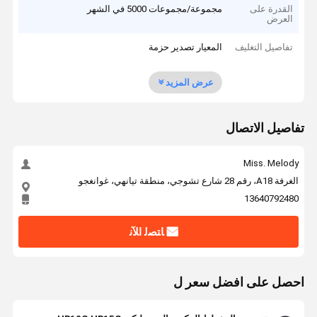
القدرة على
مجموعة/مجموعات 5000 في الشهر
العرض
تفاصيل التغليف
المعيار تصدير حزمة
عرض المزيد
تفاصيل الاتصال
Miss. Melody
الغرفة A18، رقم 28 شارع تشوجي، منطقة تيانهي، غوانغجو
13640792480
ﺎﺘﺼﻟ ﺍﻶﻧ
احصل على افضل سعر ل