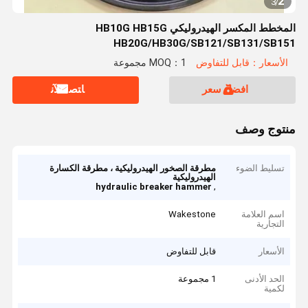
2
3
/
المخطط المكسر الهيدروليكي HB10G HB15G
HB20G/HB30G/SB121/SB131/SB151
الأسعار：قابل للتفاوض
MOQ：1 مجموعة
افضل سعر
ﺎﺘﺼﻟ ﺍﻶﻧ
منتوج وصف
تسليط الضوء
مطرقة الصخور الهيدروليكية ، مطرقة الكسارة
الهيدروليكية
,
hydraulic breaker hammer
اسم العلامة
Wakestone
التجارية
الأسعار
قابل للتفاوض
الحد الأدنى
1 مجموعة
لكمية