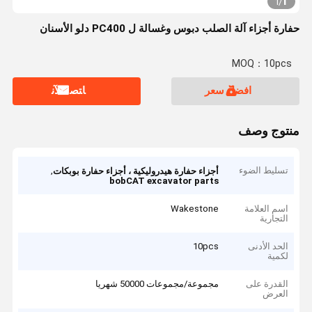
1
1
/
حفارة أجزاء آلة الصلب دبوس وغسالة ل PC400 دلو الأسنان
MOQ：10pcs
افضل سعر
ﺎﺘﺼﻟ ﺍﻶﻧ
منتوج وصف
تسليط الضوء
,
أجزاء حفارة هيدروليكية ، أجزاء حفارة بوبكات
bobCAT excavator parts
اسم العلامة
Wakestone
التجارية
الحد الأدنى
10pcs
لكمية
القدرة على
مجموعة/مجموعات 50000 شهريا
العرض