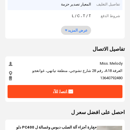
تفاصيل التغليف
المعيار تصدير حزمة
شروط الدفع
L / C ، T / T
عرض المزيد
تفاصيل الاتصال
Miss. Melody
الغرفة A18، رقم 28 شارع تشوجي، منطقة تيانهي، غوانغجو
13640792480
ﺎﺘﺼﻟ ﺍﻶﻧ
احصل على افضل سعر ل
حفارة أجزاء آلة الصلب دبوس وغسالة ل PC400 دلو