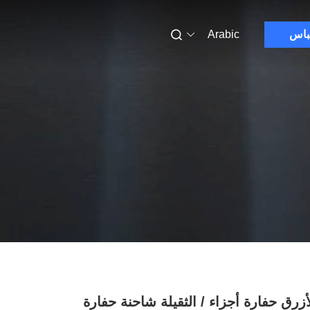
باس
Arabic
أزرق حفارة أجزاء / الثقيلة شاحنة حفارة