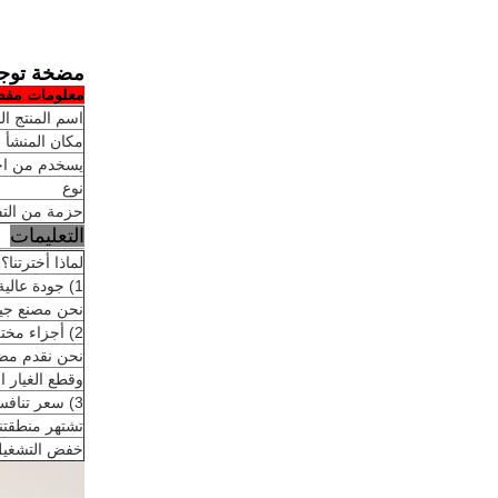
مضخة توجيه
معلومات مفص
اسم المنتج ال
مكان المنشأ
يسخدم من ا
نوع
حزمة من الت
التعليمات
لماذا أخترتنا؟
1) جودة عالية وضمان الجودة
نحن مصنع جيد
2) أجزاء مختلفة
نحن نقدم مضخ
وقطع الغيار ا
3) سعر تنافسي
تشتهر منطقتنا 
خفض التشغيل 