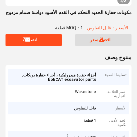
2
4
/
مكونات حفارة الحديد التحكم في القدم الأسود دواسة صمام مزدوج
الأسعار：قابل للتفاوض
MOQ：1 قطعة
افضل سعر
ﺎﺘﺼﻟ ﺍﻶﻧ
منتوج وصف
تسليط الضوء
,
أجزاء حفارة هيدروليكية ، أجزاء حفارة بوبكات
bobCAT excavator parts
اسم العلامة
Wakestone
التجارية
الأسعار
قابل للتفاوض
الحد الأدنى
1 قطعة
لكمية