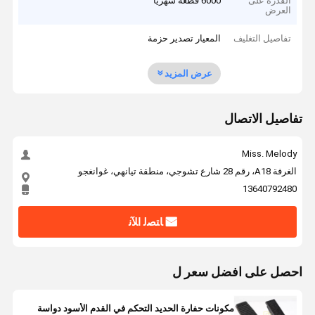
القدرة على
6000 قطعة شهرياً
العرض
تفاصيل التغليف
المعيار تصدير حزمة
عرض المزيد
تفاصيل الاتصال
Miss. Melody
الغرفة A18، رقم 28 شارع تشوجي، منطقة تيانهي، غوانغجو
13640792480
ﺎﺘﺼﻟ ﺍﻶﻧ
احصل على افضل سعر ل
مكونات حفارة الحديد التحكم في القدم الأسود دواسة