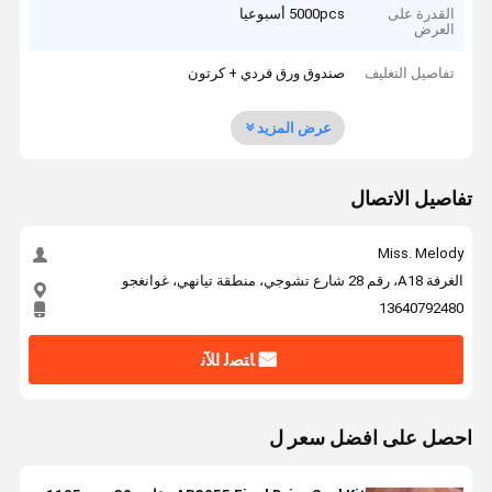
القدرة على
5000pcs أسبوعيا
العرض
تفاصيل التغليف
صندوق ورق فردي + كرتون
عرض المزيد
تفاصيل الاتصال
Miss. Melody
الغرفة A18، رقم 28 شارع تشوجي، منطقة تيانهي، غوانغجو
13640792480
ﺎﺘﺼﻟ ﺍﻶﻧ
احصل على افضل سعر ل