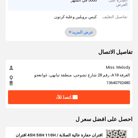
القدرة على
5000 في الشهر
العرض
تفاصيل التغليف
كيس بروبلين وعلبة كرتون
عرض المزيد
تفاصيل الاتصال
Miss. Melody
الغرفة A18، رقم 28 شارع تشوجي، منطقة تيانهي، غوانغجو
13640792480
ﺎﺘﺼﻟ ﺍﻶﻧ
احصل على افضل سعر ل
اقتران حفارة عالية الصلابة / 45H 50H 110H اقتران