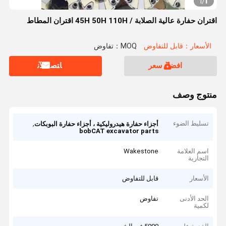
1
1
/
اقتران حفارة عالية الصلابة / 45H 50H 110H اقتران المطاط
الأسعار：قابل للتفاوض
MOQ：تفاوض
افضل سعر
ﺎﺘﺼﻟ ﺍﻶﻧ
منتوج وصف
تسليط الضوء
,
أجزاء حفارة هيدروليكية ، أجزاء حفارة البوبكات
bobCAT excavator parts
اسم العلامة
Wakestone
التجارية
الأسعار
قابل للتفاوض
الحد الأدنى
تفاوض
لكمية