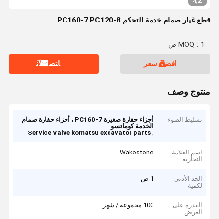
2
4
/
قطع غيار صمام خدمة التحكم PC160-7 PC120-8
MOQ：1 ص
افضل سعر
ﺎﺘﺼﻟ ﺍﻶﻧ
منتوج وصف
تسليط الضوء
أجزاء حفارة صغيرة PC160-7 ، أجزاء حفارة صمام
الخدمة كوماتسو
,
Service Valve komatsu excavator parts
اسم العلامة
Wakestone
التجارية
الحد الأدنى
1 ص
لكمية
القدرة على
100 مجموعة / شهر
العرض