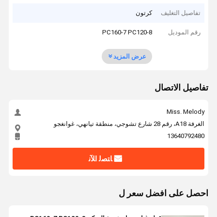
تفاصيل التغليف
كرتون
رقم الموديل
PC160-7 PC120-8
عرض المزيد
تفاصيل الاتصال
Miss. Melody
الغرفة A18، رقم 28 شارع تشوجي، منطقة تيانهي، غوانغجو
13640792480
ﺎﺘﺼﻟ ﺍﻶﻧ
احصل على افضل سعر ل