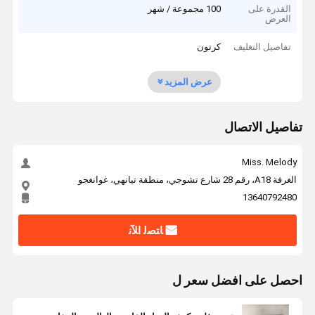
القدرة على
100 مجموعة / شهر
العرض
تفاصيل التغليف
كرتون
عرض المزيد
تفاصيل الاتصال
Miss. Melody
الغرفة A18، رقم 28 شارع تشوجي، منطقة تيانهي، غوانغجو
13640792480
ﺎﺘﺼﻟ ﺍﻶﻧ
احصل على افضل سعر ل