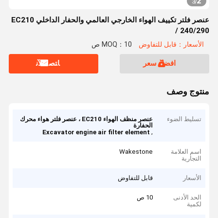
2
3
/
عنصر فلتر تكييف الهواء الخارجي العالمي والحفار الداخلي EC210
/ 240/290
الأسعار：قابل للتفاوض
MOQ：10 ص
افضل سعر
ﺎﺘﺼﻟ ﺍﻶﻧ
منتوج وصف
تسليط الضوء
عنصر منظف الهواء EC210 ، عنصر فلتر هواء محرك
الحفارة
,
Excavator engine air filter element
اسم العلامة
Wakestone
التجارية
الأسعار
قابل للتفاوض
الحد الأدنى
10 ص
لكمية