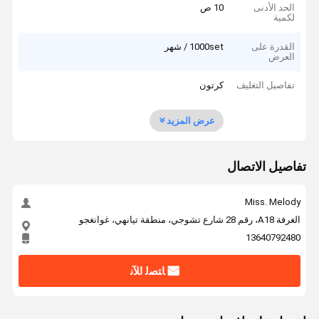
الحد الأدنى
10 ص
لكمية
القدرة على
1000set / شهر
العرض
تفاصيل التغليف
كرتون
عرض المزيد
تفاصيل الاتصال
Miss. Melody
الغرفة A18، رقم 28 شارع تشوجي، منطقة تيانهي، غوانغجو
13640792480
ﺎﺘﺼﻟ ﺍﻶﻧ