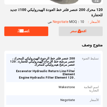
2
3
/
120 محرك 200 عنصر فلتر خط العودة الهيدروليكي 100٪ جديد
للحفارة
الأسعار：Negotiate
MOQ：10 ص
افضل سعر
ﺎﺘﺼﻟ ﺍﻶﻧ
منتوج وصف
تسليط الضوء
200 عنصر فلتر خط الرجوع الهيدروليكي للمحرك ،
عنصر مرشح خط الإرجاع الهيدروليكي للحفارة ، 120
عنصر مرشح هيدروليكي للمحرك
,
Excavator Hydraulic Return Line Filter
Element
,
120 Engine Hydraulic Filter Element
اسم العلامة
Wakestone
التجارية
الأسعار
Negotiate