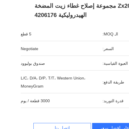
Zx200 مجموعة إصلاح غطاء زيت المضخة
الهيدروليكية 4206176
الـ MOQ:
5 قطع
السعر:
Negotiate
العبوة القياسية:
صندوق بوليوود
L/C، D/A، D/P، T/T، Western Union،
طريقة الدفع:
MoneyGram
قدرة التوريد:
3000 قطعة / يوم
لى أفضل سعر
اتصل بنا