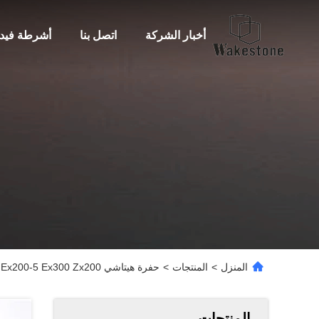
أخبار الشركة
اتصل بنا
أشرطة فيدي
المنزل
>
المنتجات
>
حفرة هيتاشي Ex200-1 Ex200-2 Ex200-5 Ex300 Zx200 مجموعة إصلاح غطاء زيت المضخة الهيدروليكية 4206176
المنتجات