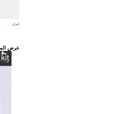
إبراز:
عرض المن