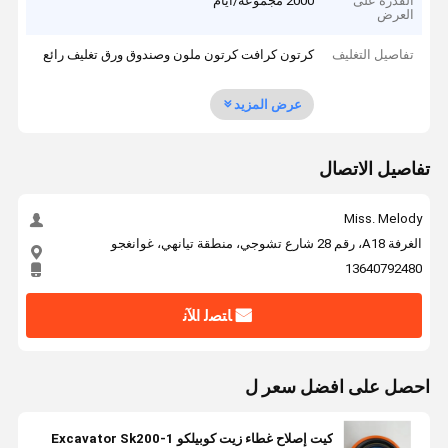
القدرة على
2000 مجموعة/أيام
العرض
تفاصيل التغليف
كرتون كرافت كرتون ملون وصندوق ورق تغليف رائع
عرض المزيد
تفاصيل الاتصال
Miss. Melody
الغرفة A18، رقم 28 شارع تشوجي، منطقة تيانهي، غوانغجو
13640792480
ﺎﺘﺼﻟ ﺍﻶﻧ
احصل على افضل سعر ل
كيت إصلاح غطاء زيت كوبيلكو Excavator Sk200-1