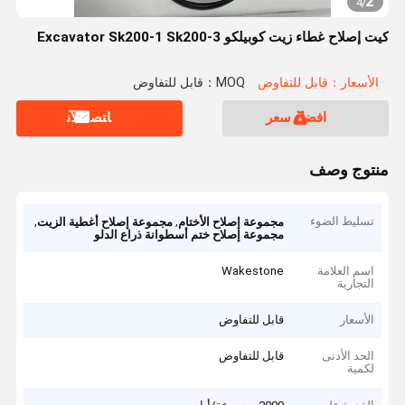
2
4
/
كيت إصلاح غطاء زيت كوبيلكو Excavator Sk200-1 Sk200-3
الأسعار：قابل للتفاوض
MOQ：قابل للتفاوض
افضل سعر
ﺎﺘﺼﻟ ﺍﻶﻧ
منتوج وصف
تسليط الضوء
,
,
مجموعة إصلاح الأختام
مجموعة إصلاح أغطية الزيت
مجموعة إصلاح ختم أسطوانة ذراع الدلو
اسم العلامة
Wakestone
التجارية
الأسعار
قابل للتفاوض
الحد الأدنى
قابل للتفاوض
لكمية