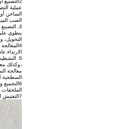
2التصنيع 
عملية التص
الساخن أو 
الصب المي
3. التصني
ينطوي على 
التحويل، و
4المعالجة
الارتداء.ع
5. التشطي
،وكذلك معا
معالجة الس
السطحية ال
6التجميع 
الملحقات. 
7التفتيش النهائي والتعبئة: إجراء التفتيش النهائي على البستنات المؤهلة، وتعبئتها وتسميتها للنقل والاستخدام.