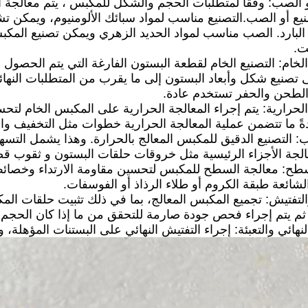
أو الصب: وفقًا لمتطلبات الحجم والشكل للمكبس ، يتم معالجة
نيع أو الصب.التصنيع مناسب لمواد سبائك الألومنيوم، ويمكن
البارد. الصب مناسب لمواد الحديد الزهري ويمكن تصنيع الم
ت.
ع الخام: التصنيع الخام لقطعة البستون الفارغة التي يتم الحصو
تصنيع شكل وأبعاد البستون إلى ما يقرب من المتطلبات النهائية
الطحن والحفر تستخدم عادة.
 الحرارية: يتم إجراء المعالجة الحرارية على المكبس الخام لت
ادةً ما تتضمن عملية المعالجة الحرارية خطوات مثل التخفيف و
ب: التصنيع الدقيق للمكبس المعالج بالحرارة. وهذا يشمل ال
لجة الأجزاء الرئيسية مثل خروقات حلقات البستون و ثقوب قض
طح: معالجة السطح للمكبس لتحسين مقاومة الارتداء وخصائص
شائعة طبقة الكروم أو طلاء الرذاذ أو الفوسفات.
والتفتيش: تجميع المكبس المعالج، بما في ذلك تثبيت حلقات ا
ثم يتم إجراء فحص جودة صارمة للتحقق من ما إذا كان الحجم,م