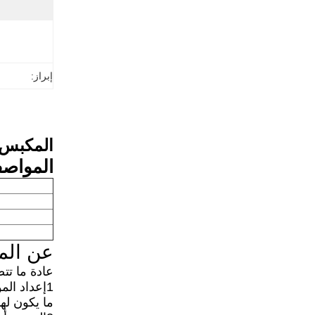
إبراز:
المكبس لـ S6K Mitsubishi محرك الحفر أجزاء الم
المواص
عن الم
عادة ما تت
1إعداد الم
ما يكون له