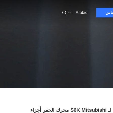
باس
Arabic
المكبس لـ S6K Mitsubishi محرك الحفر أجزاء