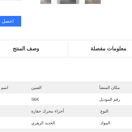
احصل ع
معلومات مفصلة
وصف المنتج
مكان المنشأ
الصين
اسم ا
رقم الموديل
S6K
النوع:
أجزاء محرك حفارة
المواد:
الحديد الزهري