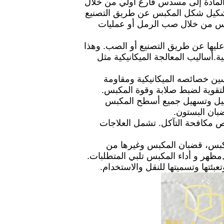
 المادة إلى مسدس فارغ أولي من خلال
 تشكيل شكل المكبس عن طريق التصنيع
كبس من خلال صب الرمل أو عمليات
ل عليها عن طريق التصنيع أو الصب. وهذا
.أساليب المعالجة الميكانيكية مثل
حسين خصائصه الميكانيكية ومقاومة
التقوية لضبط صلابة وقوة المكبس.
تسهيل وتسهيل جميع أسطح المكبس
بان البستون.
 مكافحة التآكل. تشمل العلاجات
لمكبس، قضبان المكبس وغيرها من
ظهر و أداء المكبس تلبي المتطلبات.