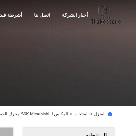
أخبار الشركة
اتصل بنا
أشرطة فيدي
المنزل
>
المنتجات
>
المكبس لـ S6K Mitsubishi محرك الحفر أجزاء المكبس OEM 37317-10200
المنتجات