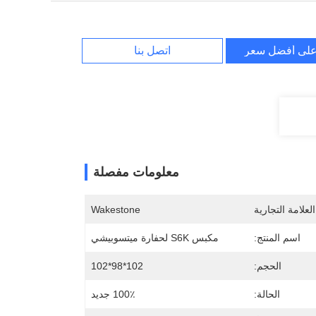
لى أفضل سعر
اتصل بنا
معلومات مفصلة
لعلامة التجارية
Wakestone
اسم المنتج:
مكبس S6K لحفارة ميتسوبيشي
الحجم:
102*98*102
الحالة:
100٪ جديد