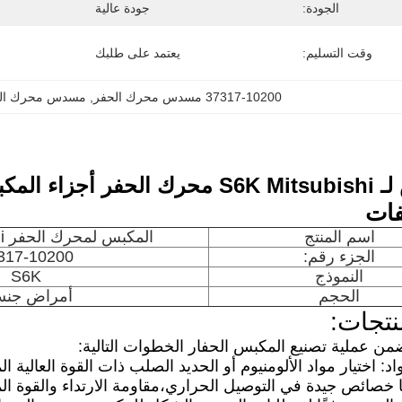
الجودة:
جودة عالية
وقت التسليم:
يعتمد على طلبك
37317-10200 مسدس محرك الحفر
, 
مسدس محرك الحفر
كبس OEM37317-10200
فات
اسم المنتج
المكبس لمحرك الحفر S6K Mitsubishi
الجزء رقم:
317-10200
النموذج
S6K
الحجم
أمراض جنس
نتجات:
ضمن عملية تصنيع المكبس الحفار الخطوات التالية:
واد: اختيار مواد الألومنيوم أو الحديد الصلب ذات القوة العالية 
ا خصائص جيدة في التوصيل الحراري،مقاومة الارتداء والقوة المي