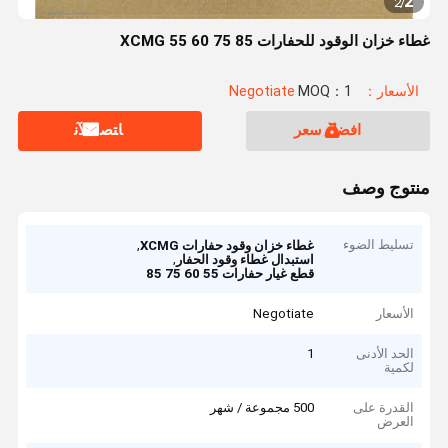
2
2
/
غطاء خزان الوقود للحفارات XCMG 55 60 75 85
الأسعار：Negotiate
MOQ：1
افضل سعر
ﺎﺘﺼﻟ ﺍﻶﻧ
منتوج وصف
تسليط الضوء
,
غطاء خزان وقود حفارات XCMG
,
استبدال غطاء وقود الحفار
قطع غيار حفارات 55 60 75 85
الأسعار
Negotiate
الحد الأدنى
1
لكمية
القدرة على
500 مجموعة / شهر
العرض