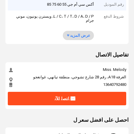
رقم الموديل
أكس سي أم جي 55 60 75 85
شروط الدفع
L / C، T / T، D / A، D / P، ويسترن يونيون، موني
جرام
عرض المزيد
تفاصيل الاتصال
Miss. Melody
الغرفة A18، رقم 28 شارع تشوجي، منطقة تيانهي، غوانغجو
13640792480
ﺎﺘﺼﻟ ﺍﻶﻧ
احصل على افضل سعر ل