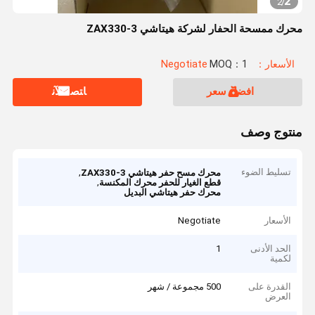
2
2
/
محرك ممسحة الحفار لشركة هيتاشي ZAX330-3
الأسعار：Negotiate
MOQ：1
افضل سعر
ﺎﺘﺼﻟ ﺍﻶﻧ
منتوج وصف
تسليط الضوء
,
محرك مسح حفر هيتاشي ZAX330-3
,
قطع الغيار للحفر محرك المكنسة
محرك حفر هيتاشي البديل
الأسعار
Negotiate
الحد الأدنى
1
لكمية
القدرة على
500 مجموعة / شهر
العرض