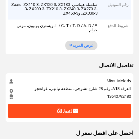
رقم الموديل
سلسلة هيتاشي Zaxis: ZX110-3، ZX120-3، ZX130-
3، ZX200-3، ZX210-3، ZX240-3، ZX270-3،
ZX330-3، وZX450-3
شروط الدفع
L / C، T / T، D / A، D / P، ويسترن يونيون، موني
جرام
عرض المزيد
تفاصيل الاتصال
Miss. Melody
الغرفة A18، رقم 28 شارع تشوجي، منطقة تيانهي، غوانغجو
13640792480
ﺎﺘﺼﻟ ﺍﻶﻧ
احصل على افضل سعر ل