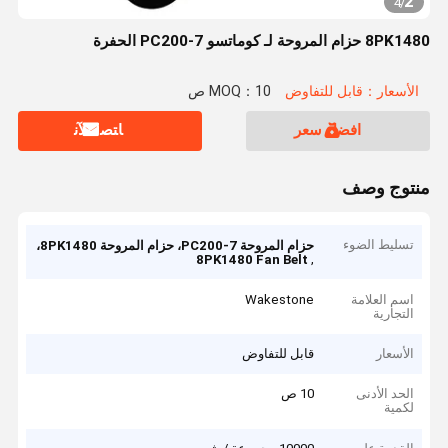
2
4
/
8PK1480 حزام المروحة لـ كوماتسو PC200-7 الحفرة
الأسعار：قابل للتفاوض
MOQ：10 ص
افضل سعر
ﺎﺘﺼﻟ ﺍﻶﻧ
منتوج وصف
تسليط الضوء
حزام المروحة PC200-7، حزام المروحة 8PK1480،
,
8PK1480 Fan Belt
اسم العلامة
Wakestone
التجارية
الأسعار
قابل للتفاوض
الحد الأدنى
10 ص
لكمية