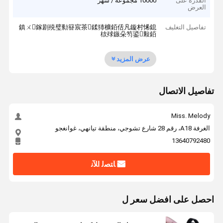
القدرة على
10000 مجموعة / شهر
العرض
تفاصيل التغليف
鎮ㄨ鎵剧殑璧勬簮宸茶鍒犻櫎銆佸凡鏇村悕鎴
栨殏鏃朵笉鍙敤銆
عرض المزيد
تفاصيل الاتصال
Miss. Melody
الغرفة A18، رقم 28 شارع تشوجي، منطقة تيانهي، غوانغجو
13640792480
ﺎﺘﺼﻟ ﺍﻶﻧ
احصل على افضل سعر ل