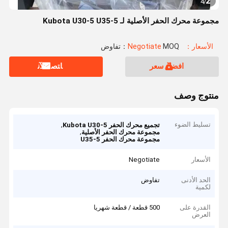
2
4
/
مجموعة محرك الحفر الأصلية لـ Kubota U30-5 U35-5
الأسعار：Negotiate
MOQ：تفاوض
افضل سعر
ﺎﺘﺼﻟ ﺍﻶﻧ
منتوج وصف
تسليط الضوء
,
تجميع محرك الحفر Kubota U30-5
,
مجموعة محرك الحفر الأصلية
مجموعة محرك الحفر U35-5
الأسعار
Negotiate
الحد الأدنى
تفاوض
لكمية
القدرة على
500 قطعة / قطعة شهريا
العرض