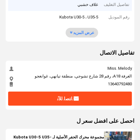
تفاصيل التغليف
غلاف خشبي
رقم الموديل
Kubota U30-5 ، U35-5
عرض المزيد
تفاصيل الاتصال
Miss. Melody
الغرفة A18، رقم 28 شارع تشوجي، منطقة تيانهي، غوانغجو
13640792480
ﺎﺘﺼﻟ ﺍﻶﻧ
احصل على افضل سعر ل
مجموعة محرك الحفر الأصلية لـ Kubota U30-5 U35-